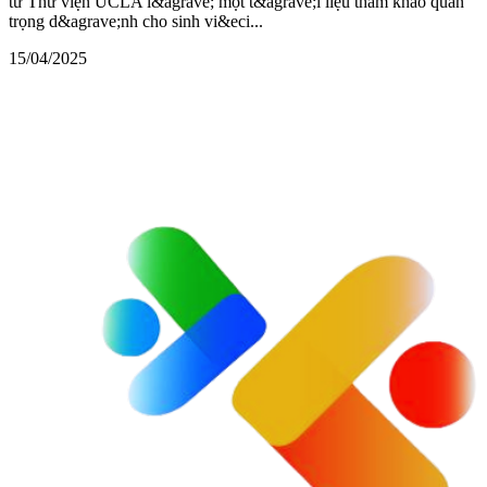
từ Thư viện UCLA l&agrave; một t&agrave;i liệu tham khảo quan
trọng d&agrave;nh cho sinh vi&eci...
15/04/2025