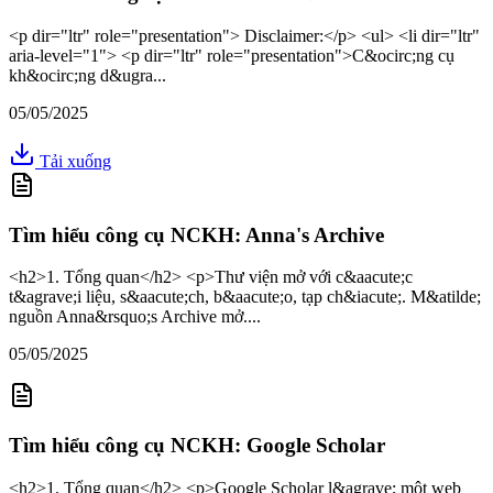
<p dir="ltr" role="presentation"> Disclaimer:</p> <ul> <li dir="ltr"
aria-level="1"> <p dir="ltr" role="presentation">C&ocirc;ng cụ
kh&ocirc;ng d&ugra...
05/05/2025
Tải xuống
Tìm hiểu công cụ NCKH: Anna's Archive
<h2>1. Tổng quan</h2> <p>Thư viện mở với c&aacute;c
t&agrave;i liệu, s&aacute;ch, b&aacute;o, tạp ch&iacute;. M&atilde;
nguồn Anna&rsquo;s Archive mở....
05/05/2025
Tìm hiểu công cụ NCKH: Google Scholar
<h2>1. Tổng quan</h2> <p>Google Scholar l&agrave; một web