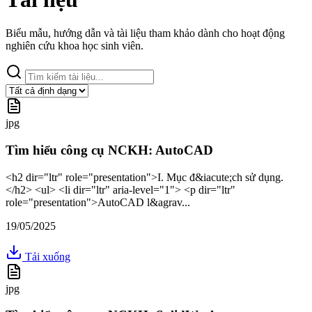
Biểu mẫu, hướng dẫn và tài liệu tham khảo dành cho hoạt động
nghiên cứu khoa học sinh viên.
jpg
Tìm hiểu công cụ NCKH: AutoCAD
<h2 dir="ltr" role="presentation">I. Mục đ&iacute;ch sử dụng.
</h2> <ul> <li dir="ltr" aria-level="1"> <p dir="ltr"
role="presentation">AutoCAD l&agrav...
19/05/2025
Tải xuống
jpg