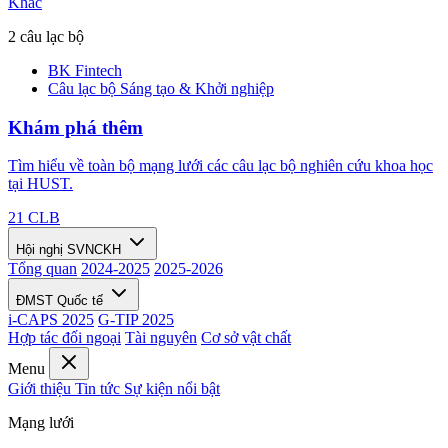
Khác
2 câu lạc bộ
BK Fintech
Câu lạc bộ Sáng tạo & Khởi nghiệp
Khám phá thêm
Tìm hiểu về toàn bộ mạng lưới các câu lạc bộ nghiên cứu khoa học
tại HUST.
21 CLB
Hội nghị SVNCKH
Tổng quan
2024-2025
2025-2026
ĐMST Quốc tế
i-CAPS 2025
G-TIP 2025
Hợp tác đối ngoại
Tài nguyên
Cơ sở vật chất
Menu
Giới thiệu
Tin tức
Sự kiện nổi bật
Mạng lưới