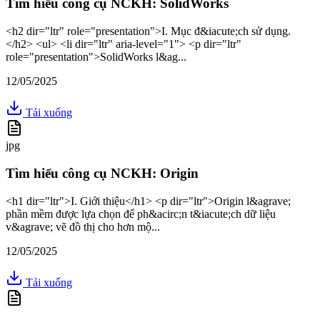
Tìm hiểu công cụ NCKH: SolidWorks
<h2 dir="ltr" role="presentation">I. Mục đ&iacute;ch sử dụng.
</h2> <ul> <li dir="ltr" aria-level="1"> <p dir="ltr"
role="presentation">SolidWorks l&ag...
12/05/2025
Tải xuống
jpg
Tìm hiểu công cụ NCKH: Origin
<h1 dir="ltr">I. Giới thiệu</h1> <p dir="ltr">Origin l&agrave;
phần mềm được lựa chọn để ph&acirc;n t&iacute;ch dữ liệu
v&agrave; vẽ đồ thị cho hơn mộ...
12/05/2025
Tải xuống