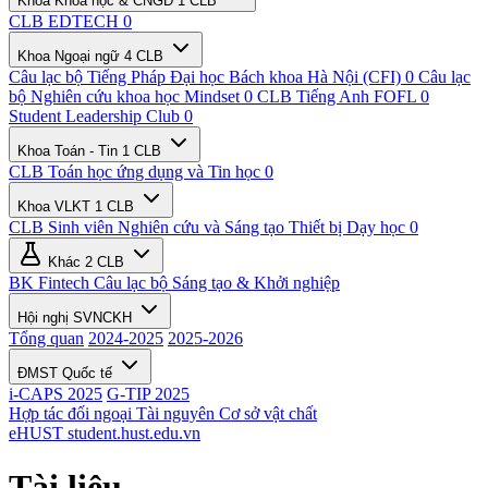
Khoa Khoa học & CNGD
1 CLB
CLB EDTECH
0
Khoa Ngoại ngữ
4 CLB
Câu lạc bộ Tiếng Pháp Đại học Bách khoa Hà Nội (CFI)
0
Câu lạc
bộ Nghiên cứu khoa học Mindset
0
CLB Tiếng Anh FOFL
0
Student Leadership Club
0
Khoa Toán - Tin
1 CLB
CLB Toán học ứng dụng và Tin học
0
Khoa VLKT
1 CLB
CLB Sinh viên Nghiên cứu và Sáng tạo Thiết bị Dạy học
0
Khác
2 CLB
BK Fintech
Câu lạc bộ Sáng tạo & Khởi nghiệp
Hội nghị SVNCKH
Tổng quan
2024-2025
2025-2026
ĐMST Quốc tế
i-CAPS 2025
G-TIP 2025
Hợp tác đối ngoại
Tài nguyên
Cơ sở vật chất
eHUST
student.hust.edu.vn
Tài liệu