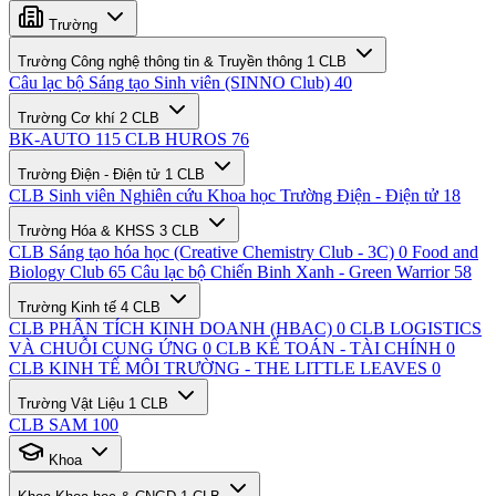
Trường
Trường Công nghệ thông tin & Truyền thông
1 CLB
Câu lạc bộ Sáng tạo Sinh viên (SINNO Club)
40
Trường Cơ khí
2 CLB
BK-AUTO
115
CLB HUROS
76
Trường Điện - Điện tử
1 CLB
CLB Sinh viên Nghiên cứu Khoa học Trường Điện - Điện tử
18
Trường Hóa & KHSS
3 CLB
CLB Sáng tạo hóa học (Creative Chemistry Club - 3C)
0
Food and
Biology Club
65
Câu lạc bộ Chiến Binh Xanh - Green Warrior
58
Trường Kinh tế
4 CLB
CLB PHÂN TÍCH KINH DOANH (HBAC)
0
CLB LOGISTICS
VÀ CHUỖI CUNG ỨNG
0
CLB KẾ TOÁN - TÀI CHÍNH
0
CLB KINH TẾ MÔI TRƯỜNG - THE LITTLE LEAVES
0
Trường Vật Liệu
1 CLB
CLB SAM
100
Khoa