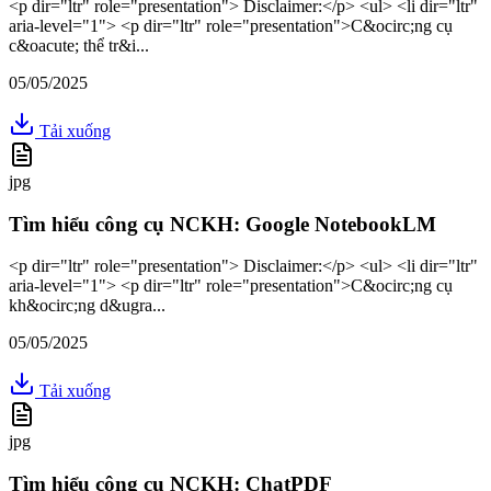
<p dir="ltr" role="presentation"> Disclaimer:</p> <ul> <li dir="ltr"
aria-level="1"> <p dir="ltr" role="presentation">C&ocirc;ng cụ
c&oacute; thể tr&i...
05/05/2025
Tải xuống
jpg
Tìm hiểu công cụ NCKH: Google NotebookLM
<p dir="ltr" role="presentation"> Disclaimer:</p> <ul> <li dir="ltr"
aria-level="1"> <p dir="ltr" role="presentation">C&ocirc;ng cụ
kh&ocirc;ng d&ugra...
05/05/2025
Tải xuống
jpg
Tìm hiểu công cụ NCKH: ChatPDF