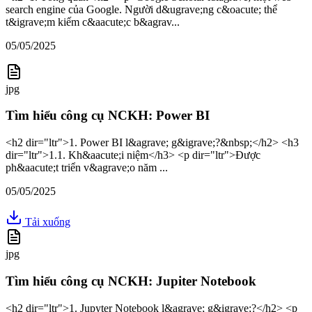
search engine của Google. Người d&ugrave;ng c&oacute; thể
t&igrave;m kiếm c&aacute;c b&agrav...
05/05/2025
jpg
Tìm hiểu công cụ NCKH: Power BI
<h2 dir="ltr">1. Power BI l&agrave; g&igrave;?&nbsp;</h2> <h3
dir="ltr">1.1. Kh&aacute;i niệm</h3> <p dir="ltr">Được
ph&aacute;t triển v&agrave;o năm ...
05/05/2025
Tải xuống
jpg
Tìm hiểu công cụ NCKH: Jupiter Notebook
<h2 dir="ltr">1. Jupyter Notebook l&agrave; g&igrave;?</h2> <p