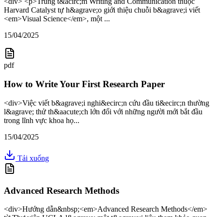
<div> <p>Trung t&acirc;m Writing and Communication thuộc
Harvard Catalyst tự h&agrave;o giới thiệu chuỗi b&agrave;i viết
<em>Visual Science</em>, một ...
15/04/2025
pdf
How to Write Your First Research Paper
<div>Việc viết b&agrave;i nghi&ecirc;n cứu đầu ti&ecirc;n thường
l&agrave; thử th&aacute;ch lớn đối với những người mới bắt đầu
trong lĩnh vực khoa họ...
15/04/2025
Tải xuống
Advanced Research Methods
<div>Hướng dẫn&nbsp;<em>Advanced Research Methods</em>