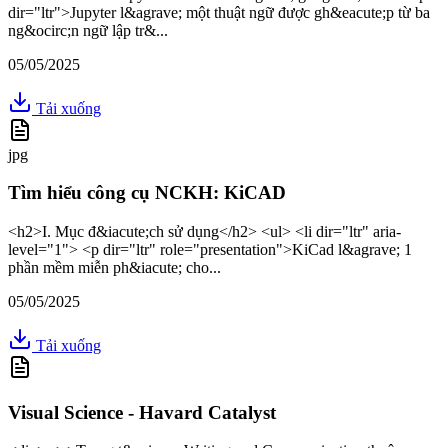
dir="ltr">Jupyter l&agrave; một thuật ngữ được gh&eacute;p từ ba
ng&ocirc;n ngữ lập tr&...
05/05/2025
Tải xuống
jpg
Tìm hiểu công cụ NCKH: KiCAD
<h2>I. Mục đ&iacute;ch sử dụng</h2> <ul> <li dir="ltr" aria-
level="1"> <p dir="ltr" role="presentation">KiCad l&agrave; 1
phần mềm miễn ph&iacute; cho...
05/05/2025
Tải xuống
Visual Science - Havard Catalyst