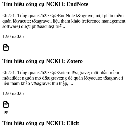
Tìm hiểu công cụ NCKH: EndNote
<h2>1. Tổng quan</h2> <p>EndNote l&agrave; một phần mềm
quản l&yacute; t&agrave;i liệu tham khảo (reference management
software) được ph&aacute;t triể...
12/05/2025
Tìm hiểu công cụ NCKH: Zotero
<h2>1. Tổng quan</h2> <p>Zotero l&agrave; một phần mềm
m&atilde; nguồn mở d&ugrave;ng để quản l&yacute; t&agrave;i
liệu tham khảo v&agrave; thu thập, ...
12/05/2025
jpg
Tìm hiểu công cụ NCKH: Elicit