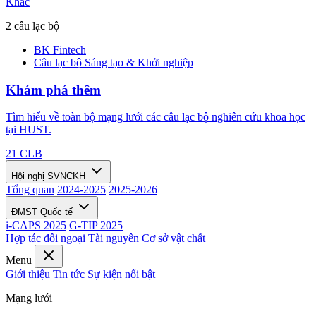
Khác
2 câu lạc bộ
BK Fintech
Câu lạc bộ Sáng tạo & Khởi nghiệp
Khám phá thêm
Tìm hiểu về toàn bộ mạng lưới các câu lạc bộ nghiên cứu khoa học
tại HUST.
21 CLB
Hội nghị SVNCKH
Tổng quan
2024-2025
2025-2026
ĐMST Quốc tế
i-CAPS 2025
G-TIP 2025
Hợp tác đối ngoại
Tài nguyên
Cơ sở vật chất
Menu
Giới thiệu
Tin tức
Sự kiện nổi bật
Mạng lưới