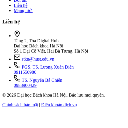
Đối tác
Liên hệ
Mạng lưới
Liên hệ
Tầng 2, Tòa Digital Hub
Đại học Bách khoa Hà Nội
Số 1 Đại Cồ Việt, Hai Bà Trưng, Hà Nội
stkn@hust.edu.vn
PGS. TS. Lương Xuân Điển
0911550986
TS. Nguyễn Bá Chiến
0983900429
© 2026 Đại học Bách khoa Hà Nội. Bảo lưu mọi quyền.
Chính sách bảo mật
|
Điều khoản dịch vụ