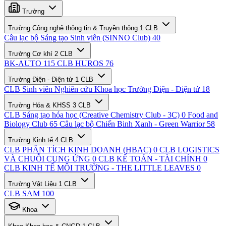
Trường
Trường Công nghệ thông tin & Truyền thông
1 CLB
Câu lạc bộ Sáng tạo Sinh viên (SINNO Club)
40
Trường Cơ khí
2 CLB
BK-AUTO
115
CLB HUROS
76
Trường Điện - Điện tử
1 CLB
CLB Sinh viên Nghiên cứu Khoa học Trường Điện - Điện tử
18
Trường Hóa & KHSS
3 CLB
CLB Sáng tạo hóa học (Creative Chemistry Club - 3C)
0
Food and
Biology Club
65
Câu lạc bộ Chiến Binh Xanh - Green Warrior
58
Trường Kinh tế
4 CLB
CLB PHÂN TÍCH KINH DOANH (HBAC)
0
CLB LOGISTICS
VÀ CHUỖI CUNG ỨNG
0
CLB KẾ TOÁN - TÀI CHÍNH
0
CLB KINH TẾ MÔI TRƯỜNG - THE LITTLE LEAVES
0
Trường Vật Liệu
1 CLB
CLB SAM
100
Khoa