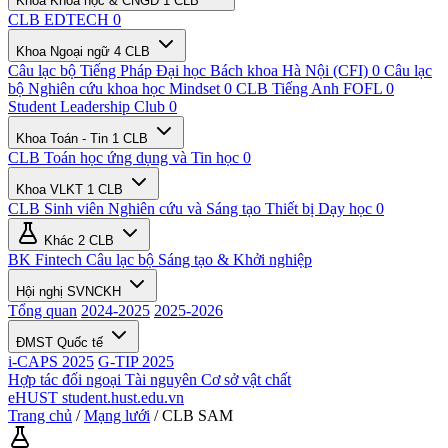
Khoa Khoa học & CNGD
1 CLB
CLB EDTECH
0
Khoa Ngoại ngữ
4 CLB
Câu lạc bộ Tiếng Pháp Đại học Bách khoa Hà Nội (CFI)
0
Câu lạc
bộ Nghiên cứu khoa học Mindset
0
CLB Tiếng Anh FOFL
0
Student Leadership Club
0
Khoa Toán - Tin
1 CLB
CLB Toán học ứng dụng và Tin học
0
Khoa VLKT
1 CLB
CLB Sinh viên Nghiên cứu và Sáng tạo Thiết bị Dạy học
0
Khác
2 CLB
BK Fintech
Câu lạc bộ Sáng tạo & Khởi nghiệp
Hội nghị SVNCKH
Tổng quan
2024-2025
2025-2026
ĐMST Quốc tế
i-CAPS 2025
G-TIP 2025
Hợp tác đối ngoại
Tài nguyên
Cơ sở vật chất
eHUST
student.hust.edu.vn
Trang chủ
/
Mạng lưới
/
CLB SAM