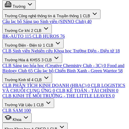
Trường
Trường Công nghệ thông tin & Truyền thông
1 CLB
Câu lạc bộ Sáng tạo Sinh viên (SINNO Club)
40
Trường Cơ khí
2 CLB
BK-AUTO
115
CLB HUROS
76
Trường Điện - Điện tử
1 CLB
CLB Sinh viên Nghiên cứu Khoa học Trường Điện - Điện tử
18
Trường Hóa & KHSS
3 CLB
CLB Sáng tạo hóa học (Creative Chemistry Club - 3C)
0
Food and
Biology Club
65
Câu lạc bộ Chiến Binh Xanh - Green Warrior
58
Trường Kinh tế
4 CLB
CLB PHÂN TÍCH KINH DOANH (HBAC)
0
CLB LOGISTICS
VÀ CHUỖI CUNG ỨNG
0
CLB KẾ TOÁN - TÀI CHÍNH
0
CLB KINH TẾ MÔI TRƯỜNG - THE LITTLE LEAVES
0
Trường Vật Liệu
1 CLB
CLB SAM
100
Khoa