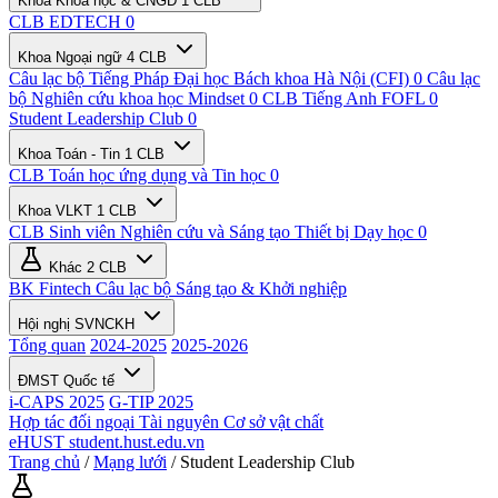
Khoa Khoa học & CNGD
1 CLB
CLB EDTECH
0
Khoa Ngoại ngữ
4 CLB
Câu lạc bộ Tiếng Pháp Đại học Bách khoa Hà Nội (CFI)
0
Câu lạc
bộ Nghiên cứu khoa học Mindset
0
CLB Tiếng Anh FOFL
0
Student Leadership Club
0
Khoa Toán - Tin
1 CLB
CLB Toán học ứng dụng và Tin học
0
Khoa VLKT
1 CLB
CLB Sinh viên Nghiên cứu và Sáng tạo Thiết bị Dạy học
0
Khác
2 CLB
BK Fintech
Câu lạc bộ Sáng tạo & Khởi nghiệp
Hội nghị SVNCKH
Tổng quan
2024-2025
2025-2026
ĐMST Quốc tế
i-CAPS 2025
G-TIP 2025
Hợp tác đối ngoại
Tài nguyên
Cơ sở vật chất
eHUST
student.hust.edu.vn
Trang chủ
/
Mạng lưới
/
Student Leadership Club