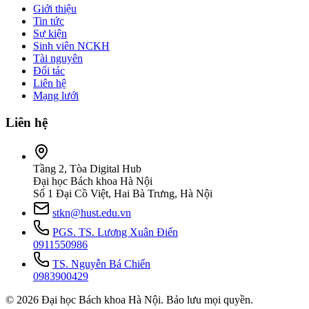
Giới thiệu
Tin tức
Sự kiện
Sinh viên NCKH
Tài nguyên
Đối tác
Liên hệ
Mạng lưới
Liên hệ
Tầng 2, Tòa Digital Hub
Đại học Bách khoa Hà Nội
Số 1 Đại Cồ Việt, Hai Bà Trưng, Hà Nội
stkn@hust.edu.vn
PGS. TS. Lương Xuân Điển
0911550986
TS. Nguyễn Bá Chiến
0983900429
© 2026 Đại học Bách khoa Hà Nội. Bảo lưu mọi quyền.