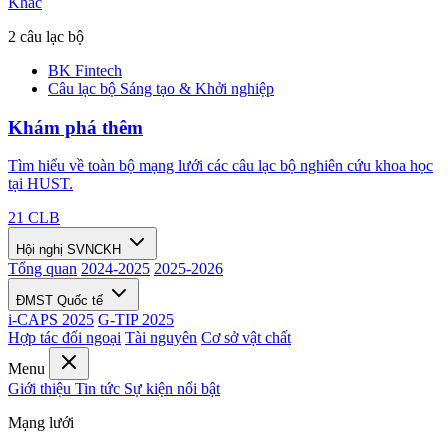
Khác
2 câu lạc bộ
BK Fintech
Câu lạc bộ Sáng tạo & Khởi nghiệp
Khám phá thêm
Tìm hiểu về toàn bộ mạng lưới các câu lạc bộ nghiên cứu khoa học
tại HUST.
21 CLB
Hội nghị SVNCKH
Tổng quan
2024-2025
2025-2026
ĐMST Quốc tế
i-CAPS 2025
G-TIP 2025
Hợp tác đối ngoại
Tài nguyên
Cơ sở vật chất
Menu
Giới thiệu
Tin tức
Sự kiện nổi bật
Mạng lưới