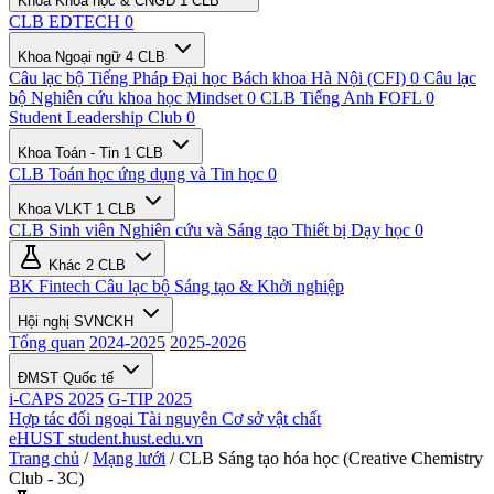
Khoa Khoa học & CNGD
1 CLB
CLB EDTECH
0
Khoa Ngoại ngữ
4 CLB
Câu lạc bộ Tiếng Pháp Đại học Bách khoa Hà Nội (CFI)
0
Câu lạc
bộ Nghiên cứu khoa học Mindset
0
CLB Tiếng Anh FOFL
0
Student Leadership Club
0
Khoa Toán - Tin
1 CLB
CLB Toán học ứng dụng và Tin học
0
Khoa VLKT
1 CLB
CLB Sinh viên Nghiên cứu và Sáng tạo Thiết bị Dạy học
0
Khác
2 CLB
BK Fintech
Câu lạc bộ Sáng tạo & Khởi nghiệp
Hội nghị SVNCKH
Tổng quan
2024-2025
2025-2026
ĐMST Quốc tế
i-CAPS 2025
G-TIP 2025
Hợp tác đối ngoại
Tài nguyên
Cơ sở vật chất
eHUST
student.hust.edu.vn
Trang chủ
/
Mạng lưới
/
CLB Sáng tạo hóa học (Creative Chemistry
Club - 3C)