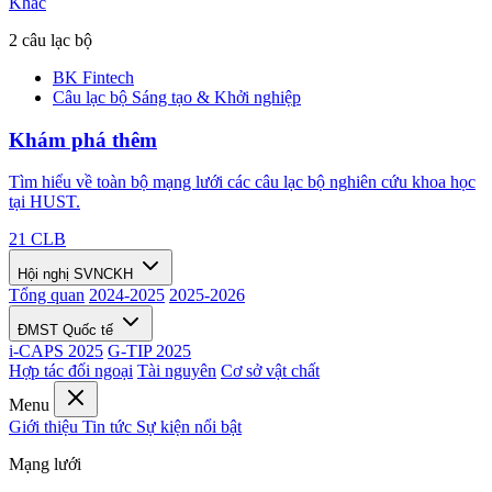
Khác
2 câu lạc bộ
BK Fintech
Câu lạc bộ Sáng tạo & Khởi nghiệp
Khám phá thêm
Tìm hiểu về toàn bộ mạng lưới các câu lạc bộ nghiên cứu khoa học
tại HUST.
21 CLB
Hội nghị SVNCKH
Tổng quan
2024-2025
2025-2026
ĐMST Quốc tế
i-CAPS 2025
G-TIP 2025
Hợp tác đối ngoại
Tài nguyên
Cơ sở vật chất
Menu
Giới thiệu
Tin tức
Sự kiện nổi bật
Mạng lưới