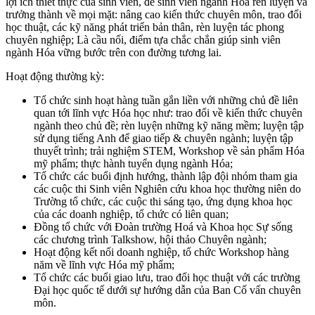
lợi ích thiết thực của sinh viên, để sinh viên ngành Hóa rèn luyện và
trưởng thành về mọi mặt: nâng cao kiến thức chuyên môn, trao đổi
học thuật, các kỹ năng phát triển bản thân, rèn luyện tác phong
chuyên nghiệp; Là cầu nối, điểm tựa chắc chắn giúp sinh viên
ngành Hóa vững bước trên con đường tương lai.
Hoạt động thường kỳ:
Tổ chức sinh hoạt hàng tuần gắn liền với những chủ đề liên
quan tới lĩnh vực Hóa học như: trao đổi về kiến thức chuyên
ngành theo chủ đề; rèn luyện những kỹ năng mềm; luyện tập
sử dụng tiếng Anh để giao tiếp & chuyên ngành; luyện tập
thuyết trình; trải nghiệm STEM, Workshop về sản phẩm Hóa
mỹ phẩm; thực hành tuyển dụng ngành Hóa;
Tổ chức các buổi định hướng, thành lập đội nhóm tham gia
các cuộc thi Sinh viên Nghiên cứu khoa học thường niên do
Trường tổ chức, các cuộc thi sáng tạo, ứng dụng khoa học
của các doanh nghiệp, tổ chức có liên quan;
Đồng tổ chức với Đoàn trường Hoá và Khoa học Sự sống
các chương trình Talkshow, hội thảo Chuyên ngành;
Hoạt động kết nối doanh nghiệp, tổ chức Workshop hàng
năm về lĩnh vực Hóa mỹ phẩm;
Tổ chức các buổi giao lưu, trao đổi học thuật với các trường
Đại học quốc tế dưới sự hướng dẫn của Ban Cố vấn chuyên
môn.