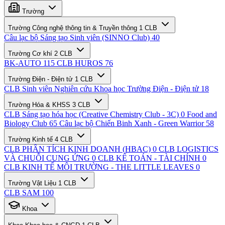
Trường
Trường Công nghệ thông tin & Truyền thông
1 CLB
Câu lạc bộ Sáng tạo Sinh viên (SINNO Club)
40
Trường Cơ khí
2 CLB
BK-AUTO
115
CLB HUROS
76
Trường Điện - Điện tử
1 CLB
CLB Sinh viên Nghiên cứu Khoa học Trường Điện - Điện tử
18
Trường Hóa & KHSS
3 CLB
CLB Sáng tạo hóa học (Creative Chemistry Club - 3C)
0
Food and
Biology Club
65
Câu lạc bộ Chiến Binh Xanh - Green Warrior
58
Trường Kinh tế
4 CLB
CLB PHÂN TÍCH KINH DOANH (HBAC)
0
CLB LOGISTICS
VÀ CHUỖI CUNG ỨNG
0
CLB KẾ TOÁN - TÀI CHÍNH
0
CLB KINH TẾ MÔI TRƯỜNG - THE LITTLE LEAVES
0
Trường Vật Liệu
1 CLB
CLB SAM
100
Khoa