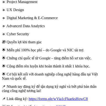
🔹 Project Management
🔹 UX Design
🔹 Digital Marketing & E-Commerce
🔹 Advanced Data Analytics
🔹 Cyber Security
🎁 Quyền lợi khi tham gia:
🌟 Miễn phí 100% học phí – do Google và NIC tài trợ.
🌟 Chứng chỉ quốc tế từ Google – tăng điểm hồ sơ xin việc.
🌟 Cộng điểm rèn luyện khi hoàn thành ít nhất 1 khóa học.
🌟 Cơ hội kết nối với doanh nghiệp công nghệ hàng đầu tại Việt
Nam và quốc tế.
📌 Nhanh tay đăng ký để tận dụng kỳ nghỉ và bứt phá bản thân
cùng công nghệ tương lai!
📌 Link đăng ký:
https://forms.gle/wVia1cFkaeksHowC8