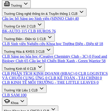
Trường
Trường Công nghệ thông tin & Truyền thông
1 CLB
Câu lạc bộ Sáng tạo Sinh viên (SINNO Club)
40
Trường Cơ khí
2 CLB
BK-AUTO
115
CLB HUROS
76
Trường Điện - Điện tử
1 CLB
CLB Sinh viên Nghiên cứu Khoa học Trường Điện - Điện tử
18
Trường Hóa & KHSS
3 CLB
CLB Sáng tạo hóa học (Creative Chemistry Club - 3C)
0
Food and
Biology Club
65
Câu lạc bộ Chiến Binh Xanh - Green Warrior
58
Trường Kinh tế
4 CLB
CLB PHÂN TÍCH KINH DOANH (HBAC)
0
CLB LOGISTICS
VÀ CHUỖI CUNG ỨNG
0
CLB KẾ TOÁN - TÀI CHÍNH
0
CLB KINH TẾ MÔI TRƯỜNG - THE LITTLE LEAVES
0
Trường Vật Liệu
1 CLB
CLB SAM
100
Khoa