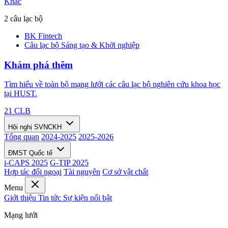
Khác
2 câu lạc bộ
BK Fintech
Câu lạc bộ Sáng tạo & Khởi nghiệp
Khám phá thêm
Tìm hiểu về toàn bộ mạng lưới các câu lạc bộ nghiên cứu khoa học
tại HUST.
21 CLB
Hội nghị SVNCKH
Tổng quan
2024-2025
2025-2026
ĐMST Quốc tế
i-CAPS 2025
G-TIP 2025
Hợp tác đối ngoại
Tài nguyên
Cơ sở vật chất
Menu
Giới thiệu
Tin tức
Sự kiện nổi bật
Mạng lưới