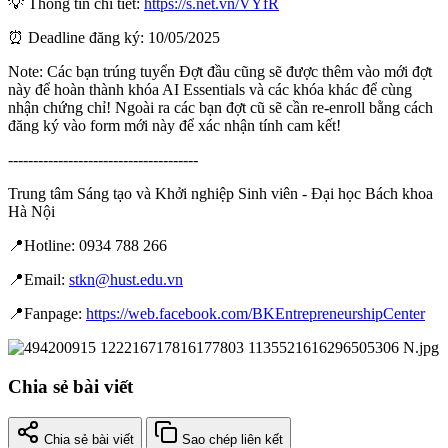
💡 Thông tin chi tiết:
https://s.net.vn/VYfR
⏰ Deadline đăng ký: 10/05/2025
Note: Các bạn trúng tuyển Đợt đầu cũng sẽ được thêm vào mới đợt
này để hoàn thành khóa AI Essentials và các khóa khác để cùng
nhận chứng chỉ! Ngoài ra các bạn đợt cũ sẽ cần re-enroll bằng cách
đăng ký vào form mới này để xác nhận tính cam kết!
--------------------------------------
Trung tâm Sáng tạo và Khởi nghiệp Sinh viên - Đại học Bách khoa
Hà Nội
📍Hotline: 0934 788 266
📍Email:
stkn@hust.edu.vn
📍Fanpage:
https://web.facebook.com/BKEntrepreneurshipCenter
Chia sẻ bài viết
Chia sẻ bài viết
Sao chép liên kết