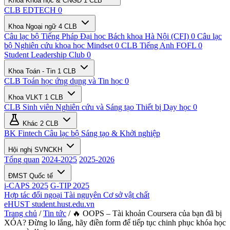
Khoa Khoa học & CNGD
1 CLB
CLB EDTECH
0
Khoa Ngoại ngữ
4 CLB
Câu lạc bộ Tiếng Pháp Đại học Bách khoa Hà Nội (CFI)
0
Câu lạc
bộ Nghiên cứu khoa học Mindset
0
CLB Tiếng Anh FOFL
0
Student Leadership Club
0
Khoa Toán - Tin
1 CLB
CLB Toán học ứng dụng và Tin học
0
Khoa VLKT
1 CLB
CLB Sinh viên Nghiên cứu và Sáng tạo Thiết bị Dạy học
0
Khác
2 CLB
BK Fintech
Câu lạc bộ Sáng tạo & Khởi nghiệp
Hội nghị SVNCKH
Tổng quan
2024-2025
2025-2026
ĐMST Quốc tế
i-CAPS 2025
G-TIP 2025
Hợp tác đối ngoại
Tài nguyên
Cơ sở vật chất
eHUST
student.hust.edu.vn
Trang chủ
/
Tin tức
/
🔥 OOPS – Tài khoản Coursera của bạn đã bị
XÓA? Đừng lo lắng, hãy điền form để tiếp tục chinh phục khóa học