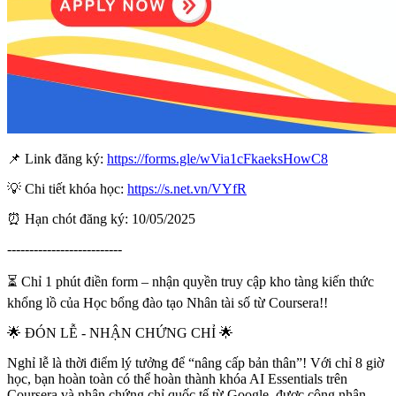
📌 Link đăng ký:
https://forms.gle/wVia1cFkaeksHowC8
💡 Chi tiết khóa học:
https://s.net.vn/VYfR
⏰ Hạn chót đăng ký: 10/05/2025
--------------------------
⏳ Chỉ 1 phút điền form – nhận quyền truy cập kho tàng kiến thức
khổng lồ của Học bổng đào tạo Nhân tài số từ Coursera!!
🌟 ĐÓN LỄ - NHẬN CHỨNG CHỈ 🌟
Nghỉ lễ là thời điểm lý tưởng để “nâng cấp bản thân”! Với chỉ 8 giờ
học, bạn hoàn toàn có thể hoàn thành khóa AI Essentials trên
Coursera và nhận chứng chỉ quốc tế từ Google, được công nhận